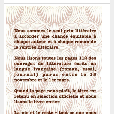
de
widget
pour
la
barre
latérale