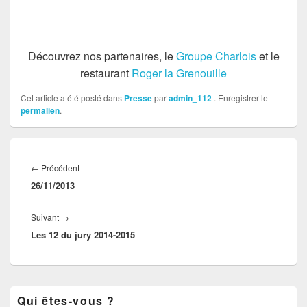
Découvrez nos partenaires, le
Groupe Charlois
et le
restaurant
Roger la Grenouille
Cet article a été posté dans
Presse
par
admin_112
. Enregistrer le
permalien
.
Navigation
de
←
Précédent
Article
l’article
26/11/2013
précédent :
Suivant
→
Article
Les 12 du jury 2014-2015
suivant :
Zone
Qui êtes-vous ?
principale