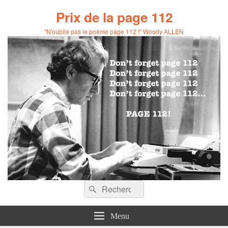
Prix de la page 112
"N'oublie pas le poème page 112 !" Woody ALLEN
Recherche :
Rechercher
Menu