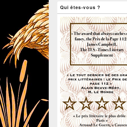
Zone
Qui êtes-vous ?
principale
de
widget
pour
la
barre
latérale