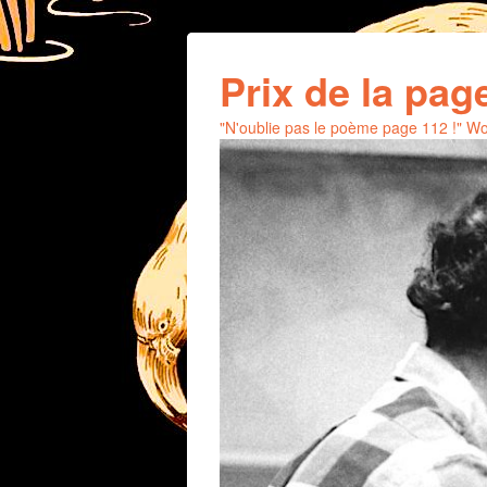
Prix de la pag
"N'oublie pas le poème page 112 !" 