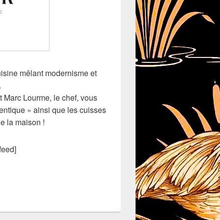
uisine mêlant modernisme et
…
et Marc Lourme, le chef, vous
entique » ainsi que les cuisses
de la maison !
feed]