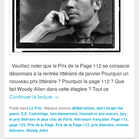
Veuillez noter que le Prix de la Page 112 se consacre
désormais à la rentrée littéraire de janvier Pourquoi un
nouveau prix littéraire ? Pourquoi la page 112 ? Que
fait Woody Allen dans cette étagère ? Tout ce
Continuer la lecture
What is it ?
→
Posté dans
Le Prix
|
Marqué comme
délibérations
,
don't forget the
poem
,
E.E. Cummings
,
fonctionnement
,
Hannah et ses soeurs
,
jury
,
le prix littéraire le plus chic de Paris
,
littérature française
,
Page 112
,
page 125
,
Prix de la Page
,
Prix de la Page 112
,
prix littéraire
,
rentrée
littéraire
,
Woody Allen