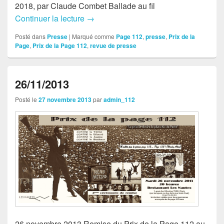
2018, par Claude Combet Ballade au fil
Continuer la lecture
Revue de presse
→
Posté dans
Presse
|
Marqué comme
Page 112
,
presse
,
Prix de la
Page
,
Prix de la Page 112
,
revue de presse
26/11/2013
Posté le
27 novembre 2013
par
admin_112
26 novembre 2013 Remise du Prix de la Page 112 au