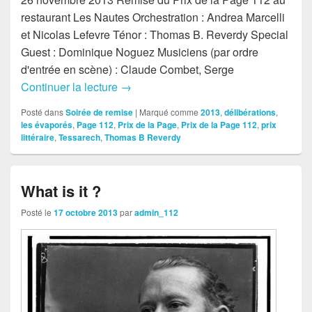
restaurant Les Nautes Orchestration : Andrea Marcelli
et Nicolas Lefevre Ténor : Thomas B. Reverdy Special
Guest : Dominique Noguez Musiciens (par ordre
d'entrée en scène) : Claude Combet, Serge
Continuer la lecture
26/11/2013
→
Posté dans
Soirée de remise
|
Marqué comme
2013
,
délibérations
,
les évaporés
,
Page 112
,
Prix de la Page
,
Prix de la Page 112
,
prix
littéraire
,
Tessarech
,
Thomas B Reverdy
What is it ?
Posté le
17 octobre 2013
par
admin_112