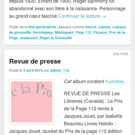
depuis 1930. Enfant de 1900, Roger Spinhirny fut
abandonné avec son frère à la naissance. Personnage
au grand cœur fasciné
Continuer la lecture
Nos partenaire
→
Posté dans
Nos partenaires
|
Marqué comme
bistrot
,
cuisine
,
cuisses
de grenouille
,
Hemingway
,
Mistinguett
,
Page 112
,
Picasso
,
Prix de la
Page
,
restaurant
,
Roger la Grenouille
GALERIE
Revue de presse
Posté le
3 avril 2016
par
admin_112
Cet album contient
5 photos
.
REVUE DE PRESSE Les
Libraires (Canada) : Le Prix
de la Page 112 remis à
Jacques Jouet, par Isabelle
Beaulieu Livres Hebdo :
Jacques Jouet, lauréat du Prix de la page 112 édition