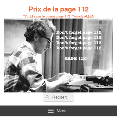
Prix de la page 112
"N'oublie pas le poème page 112 !" Woody ALLEN
Recherche :
Rechercher
Menu