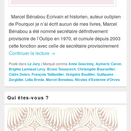
Marcel Bénabou Ecrivain et historien, auteur oulipien
de Pourquoi je n’ai écrit aucun de mes livres, Marcel
Bénabou a été nommé secrétaire définitivement
provisoire de l’Oulipo en 1970, et cumule depuis 2003
cette fonction avec celle de secrétaire provisoirement
Continuer la lecture
Les 12 du jury 2014-2015
→
Posté dans
Le Jury
|
Marqué comme
Anne Goscinny
,
Aymeric Caron
,
Brigitte Lannaud Levy
,
Bruno Tessarech
,
Christophe Bourseiller
,
Claire Debru
,
François Taillandier
,
Grégoire Bouillier
,
Guillaume
Zorgbibe
,
Lidia Breda
,
Marcel Benabou
,
Nicolas d'Estienne d'Orves
Zone
Qui êtes-vous ?
principale
de
widget
pour
la
barre
latérale