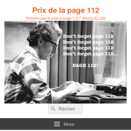
Prix de la page 112
"N'oublie pas le poème page 112 !" Woody ALLEN
Recherche :
Rechercher
Menu