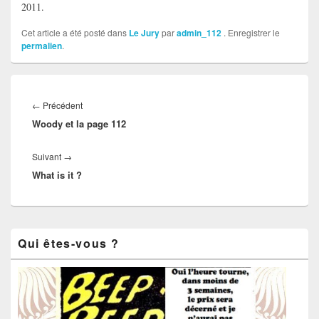
2011.
Cet article a été posté dans
Le Jury
par
admin_112
. Enregistrer le
permalien
.
Navigation
de
←
Précédent
Article
l’article
Woody et la page 112
précédent :
Suivant
→
Article
What is it ?
suivant :
Zone
Qui êtes-vous ?
principale
de
widget
pour
la
barre