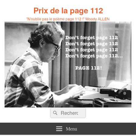
Prix de la page 112
"N'oublie pas le poème page 112 !" Woody ALLEN
Recherche :
Rechercher
Menu