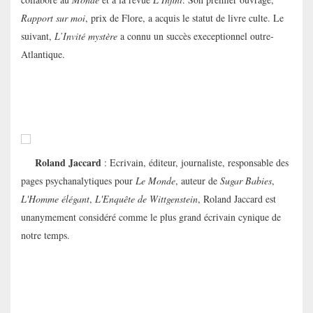
collaboré au
Monde
et à la revue
L’Infini
. Son premier ouvrage,
Rapport sur moi
, prix de Flore, a acquis le statut de livre culte. Le
suivant,
L’Invité mystère
a connu un succès execeptionnel outre-
Atlantique.
Roland Jaccard
: Ecrivain, éditeur, journaliste, responsable des
pages psychanalytiques pour
Le Monde
, auteur de
Sugar Babies
,
L'Homme élégant
,
L'Enquête de Wittgenstein
, Roland Jaccard est
unanymement considéré comme le plus grand écrivain cynique de
notre temps.