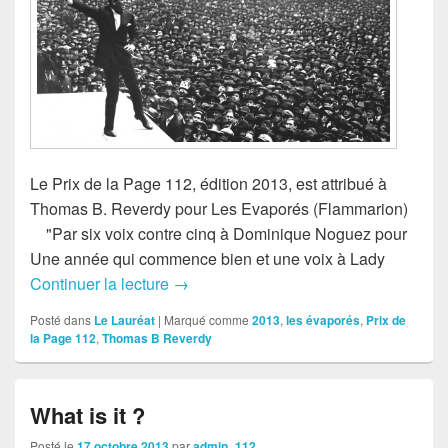
Le Prix de la Page 112, édition 2013, est attribué à
Thomas B. Reverdy pour Les Evaporés (Flammarion)
"Par six voix contre cinq à Dominique Noguez pour
Une année qui commence bien et une voix à Lady
Continuer la lecture
Le lauréat 2013
→
Posté dans
Le Lauréat
|
Marqué comme
2013
,
les évaporés
,
Prix de
la Page 112
,
Thomas B Reverdy
What is it ?
Posté le
17 octobre 2013
par
admin_112