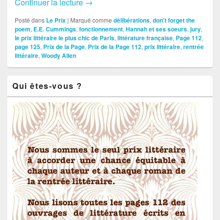
Continuer la lecture
What is it ?
→
Posté dans
Le Prix
|
Marqué comme
délibérations
,
don't forget the
poem
,
E.E. Cummings
,
fonctionnement
,
Hannah et ses soeurs
,
jury
,
le prix littéraire le plus chic de Paris
,
littérature française
,
Page 112
,
page 125
,
Prix de la Page
,
Prix de la Page 112
,
prix littéraire
,
rentrée
littéraire
,
Woody Allen
Zone
Qui êtes-vous ?
principale
de
widget
pour
la
barre
latérale