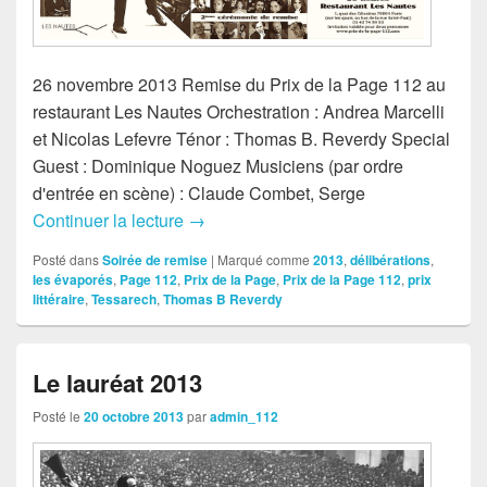
26 novembre 2013 Remise du Prix de la Page 112 au
restaurant Les Nautes Orchestration : Andrea Marcelli
et Nicolas Lefevre Ténor : Thomas B. Reverdy Special
Guest : Dominique Noguez Musiciens (par ordre
d'entrée en scène) : Claude Combet, Serge
Continuer la lecture
26/11/2013
→
Posté dans
Soirée de remise
|
Marqué comme
2013
,
délibérations
,
les évaporés
,
Page 112
,
Prix de la Page
,
Prix de la Page 112
,
prix
littéraire
,
Tessarech
,
Thomas B Reverdy
Le lauréat 2013
Posté le
20 octobre 2013
par
admin_112