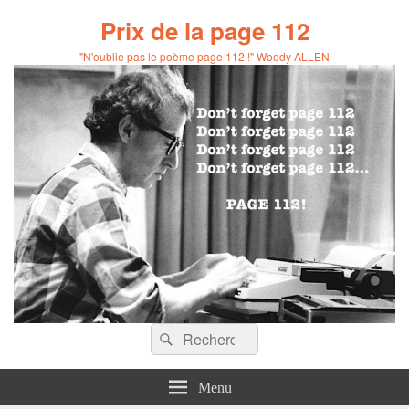
Prix de la page 112
"N'oublie pas le poème page 112 !" Woody ALLEN
Recherche :
Rechercher
Menu