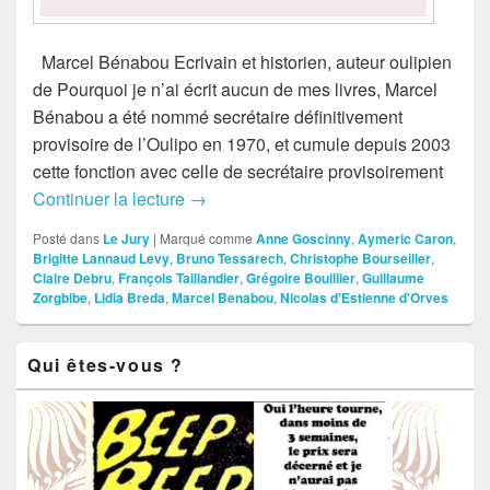
Marcel Bénabou Ecrivain et historien, auteur oulipien
de Pourquoi je n’ai écrit aucun de mes livres, Marcel
Bénabou a été nommé secrétaire définitivement
provisoire de l’Oulipo en 1970, et cumule depuis 2003
cette fonction avec celle de secrétaire provisoirement
Continuer la lecture
Les 12 du jury 2014-2015
→
Posté dans
Le Jury
|
Marqué comme
Anne Goscinny
,
Aymeric Caron
,
Brigitte Lannaud Levy
,
Bruno Tessarech
,
Christophe Bourseiller
,
Claire Debru
,
François Taillandier
,
Grégoire Bouillier
,
Guillaume
Zorgbibe
,
Lidia Breda
,
Marcel Benabou
,
Nicolas d'Estienne d'Orves
Zone
Qui êtes-vous ?
principale
de
widget
pour
la
barre
latérale