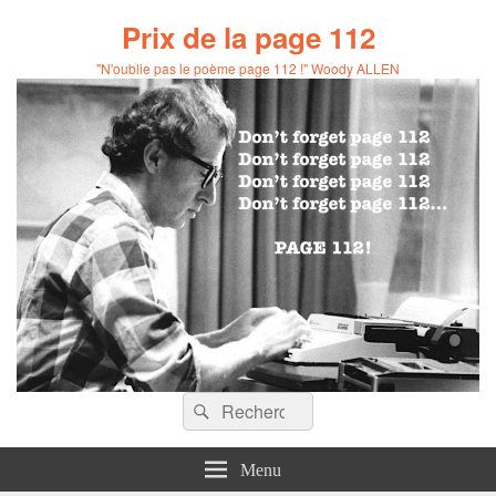
Prix de la page 112
"N'oublie pas le poème page 112 !" Woody ALLEN
Recherche :
Rechercher
Menu