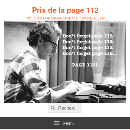
Prix de la page 112
"N'oublie pas le poème page 112 !" Woody ALLEN
Recherche :
Rechercher
Menu