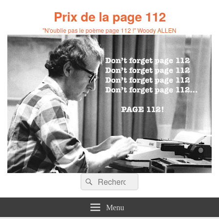
Prix de la page 112
"N'oublie pas le poème page 112 !" Woody ALLEN
Recherche :
Rechercher
Menu