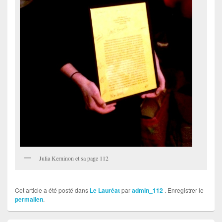
Julia Kerninon et sa page 112
Cet article a été posté dans
Le Lauréat
par
admin_112
. Enregistrer le
permalien
.