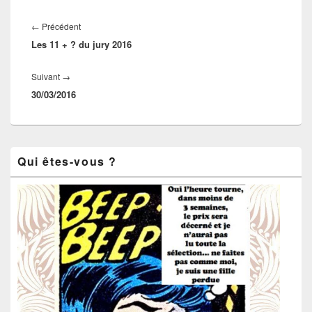
Navigation
de
←
Précédent
Article
l’article
Les 11 + ? du jury 2016
précédent :
Suivant
→
Article
30/03/2016
suivant :
Zone
Qui êtes-vous ?
principale
de
widget
pour
la
barre
latérale