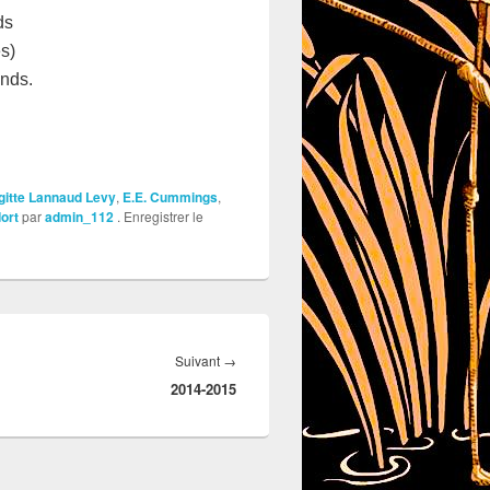
ds
es)
ands.
gitte Lannaud Levy
,
E.E. Cummings
,
ort
par
admin_112
. Enregistrer le
Suivant
→
Article
2014-2015
suivant :