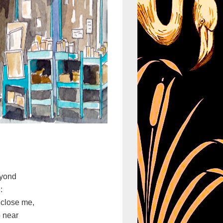
eyond
:
nclose me,
o near