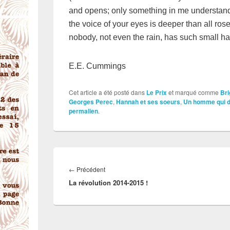
and opens; only something in me understan
the voice of your eyes is deeper than all ros
nobody, not even the rain, has such small h
E.E. Cummings
Cet article a été posté dans
Le Prix
et marqué comme
Bri
Georges Perec
,
Hannah et ses soeurs
,
Un homme qui d
permalien
.
Navigation
de
←
Précédent
Article
l’article
La révolution 2014-2015 !
précédent :