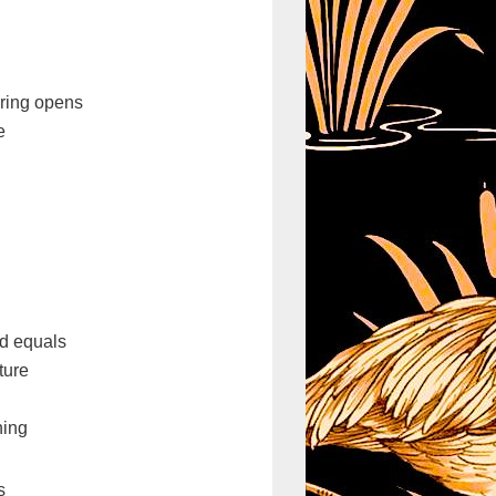
pring opens
e
ld equals
ture
hing
s