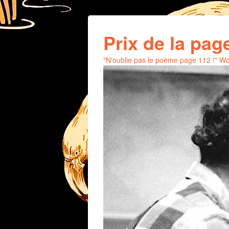
Prix de la pag
"N'oublie pas le poème page 112 !" 