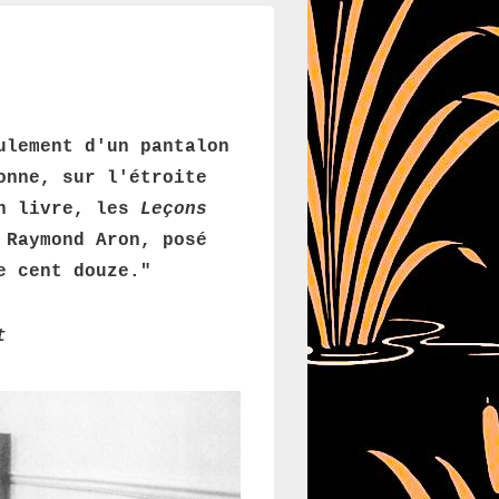
ulement d'un pantalon
onne, sur l'étroite
un livre, les
Leçons
 Raymond Aron, posé
e cent douze."
t